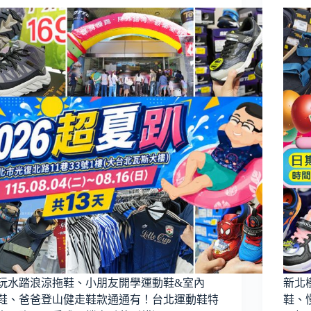
玩水踏浪涼拖鞋、小朋友開學運動鞋&室內
新北
鞋、爸爸登山健走鞋款通通有！台北運動鞋特
鞋、