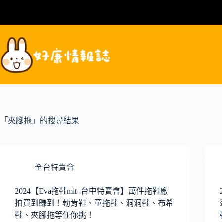
跳
至
主
要
內
容
「夾腳拖」的搜尋結果
全台特賣會
2024【Eva拖鞋mit–台中特賣會】萬件拖鞋廠
拍買到賺到！勃肯鞋、童拖鞋、洞洞鞋、布希
鞋、夾腳拖等任你挑！