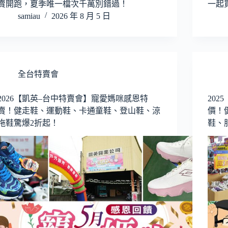
賣開跑，夏季唯一檔次千萬別錯過！
一起
samiau
2026 年 8 月 5 日
全台特賣會
2026【凱英–台中特賣會】寵愛媽咪感恩特
20
賣！健走鞋、運動鞋、卡通童鞋、登山鞋、涼
價！
拖鞋驚爆2折起！
鞋、