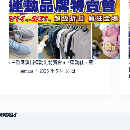
\ 三重尾溪街運動鞋特賣會☀️ / 運動鞋、童…
samiau
2026 年 5 月 18 日