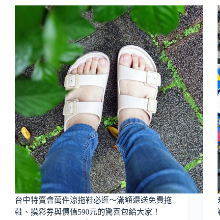
台中特賣會萬件涼拖鞋必逛～滿額還送免費拖
鞋、摸彩券與價值590元的驚喜包給大家！