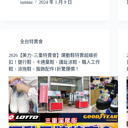
samiau
2024 年 1 月 9 日
全台特賣會
2026【美力–三重特賣會】運動鞋特賣超級折
扣！健行鞋、卡通童鞋、護趾涼鞋、職人工作
鞋、涼拖鞋、服飾配件1折驚爆價！