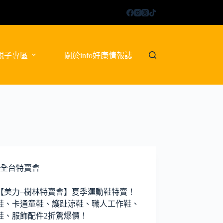
親子專區
關於info好康情報誌
全台特賣會
26【美力–樹林特賣會】夏季運動鞋特賣！
鞋、卡通童鞋、護趾涼鞋、職人工作鞋、
鞋、服飾配件2折驚爆價！