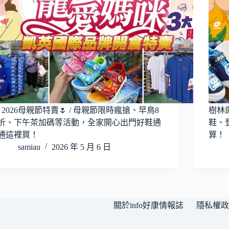
\ 2026母親節特賣🌷 / 母親節限時瘋搶、早鳥8
樹林
折、下午茶加碼等活動，全家開心出門好鞋通
鞋、
通這裡買！
算！
samiau
2026 年 5 月 6 日
關於info好康情報誌
隱私權政