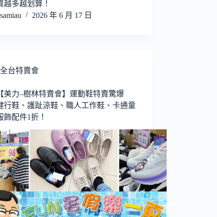
買越多越划算！
samiau
2026 年 6 月 17 日
全台特賣會
25【美力–樹林特賣會】運動鞋特賣驚爆
健行鞋、護趾涼鞋、職人工作鞋、卡通童
服飾配件1折！