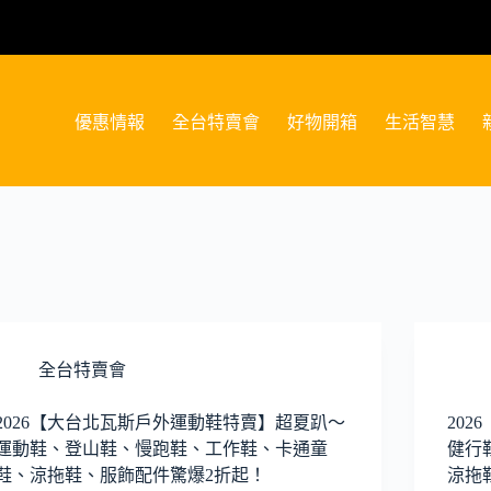
優惠情報
全台特賣會
好物開箱
生活智慧
全台特賣會
2026【大台北瓦斯戶外運動鞋特賣】超夏趴～
20
運動鞋、登山鞋、慢跑鞋、工作鞋、卡通童
健行
鞋、涼拖鞋、服飾配件驚爆2折起！
涼拖