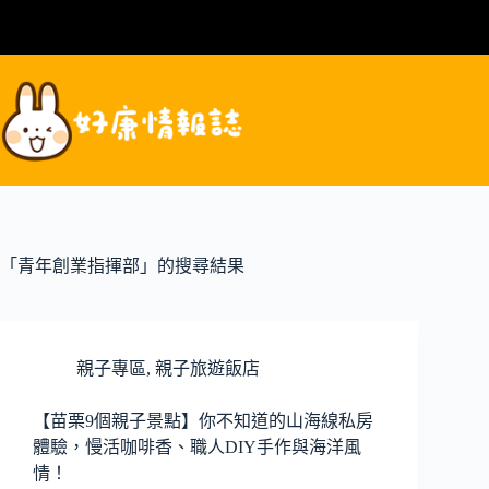
跳
至
主
要
內
容
「青年創業指揮部」的搜尋結果
親子專區
,
親子旅遊飯店
【苗栗9個親子景點】你不知道的山海線私房
體驗，慢活咖啡香、職人DIY手作與海洋風
情！