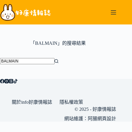
跳
至
主
要
內
容
「BALMAIN」的搜尋結果
找
不
到
符
合
關於info好康情報誌
隱私權政策
條
© 2025 - 好康情報誌
件
的
網站維護：
阿腸網頁設計
結
果