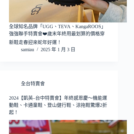
全球知名品牌「UGG、TEVA、KangaROOS」
強強聯手特賣會❤️歲末年終用最划算的價格穿
新鞋走春迎來蛇年好運！
samiau
2025 年 1 月 3 日
全台特賣會
2024【凱英–台中特賣會】年終感恩慶～機能運
動鞋、卡通童鞋、登山健行鞋、涼拖鞋驚爆2折
起！