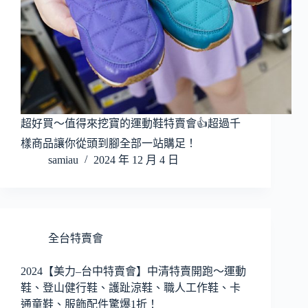
超好買～值得來挖寶的運動鞋特賣會👍超過千
樣商品讓你從頭到腳全部一站購足！
samiau
2024 年 12 月 4 日
全台特賣會
2024【美力–台中特賣會】中清特賣開跑～運動
鞋、登山健行鞋、護趾涼鞋、職人工作鞋、卡
通童鞋、服飾配件驚爆1折！