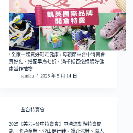
\ 全家一起買好鞋走健康 / 母親節來台中特賣會
買好鞋，搭配早鳥七折、滿千抵百送媽媽好健
康當作禮物！
samiau
2025 年 5 月 14 日
全台特賣會
2025【美力–台中特賣會】中清運動鞋特賣開
跑！卡通童鞋、登山健行鞋、護趾涼鞋、職人