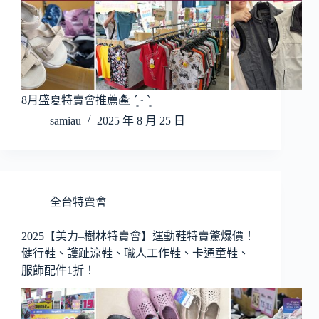
8月盛夏特賣會推薦🏝️ ´͈ ᵕ `͈
samiau
2025 年 8 月 25 日
全台特賣會
2025【美力–樹林特賣會】運動鞋特賣驚爆價！
健行鞋、護趾涼鞋、職人工作鞋、卡通童鞋、
服飾配件1折！