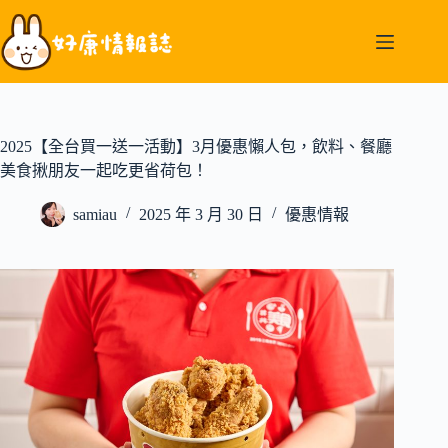
跳
至
主
要
內
容
2025【全台買一送一活動】3月優惠懶人包，飲料、餐廳
美食揪朋友一起吃更省荷包！
samiau
2025 年 3 月 30 日
優惠情報