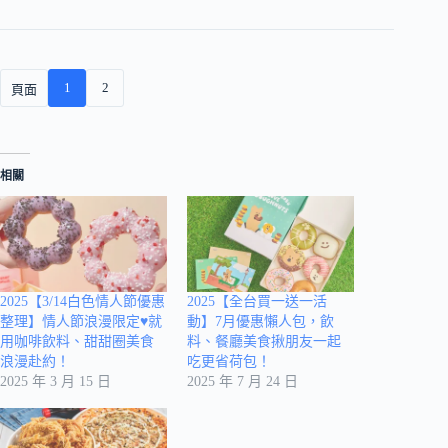
1
2
頁面
相關
2025【3/14白色情人節優惠
2025【全台買一送一活
整理】情人節浪漫限定♥就
動】7月優惠懶人包，飲
用咖啡飲料、甜甜圈美食
料、餐廳美食揪朋友一起
浪漫赴約！
吃更省荷包！
2025 年 3 月 15 日
2025 年 7 月 24 日