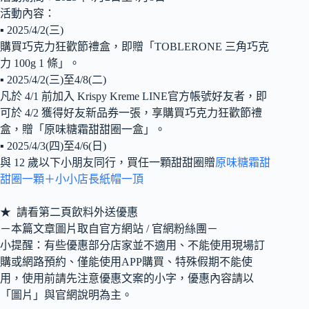
活動內容：
▪ 2025/4/2(三)
購買巧克力狂歡節禮盒，即贈「TOBLERONE 三角巧克
力 100g 1 條」。
▪ 2025/4/2(三)至4/8(二)
凡於 4/1 前加入 Krispy Kreme LINE官方帳號好友者，即
可於 4/2 獲得好友新品券一張，享購買巧克力狂歡節禮
盒，贈「原味糖霜甜甜圈一盒」。
▪ 2025/4/3(四)至4/6(日)
與 12 歲以下小朋友同行，買任一顆甜甜圈贈
原味糖霜甜
甜圈一顆＋小小店長紙帽一頂
★ 請看第二頁飲料外送優惠
－本篇文章圖片取自官方網站 / 官網粉絲團－
小提醒：有些優惠部分店家並不適用、不能使用現場訂
購或網路預約、僅能使用APP購買、特殊假期不能使
用，使用前請先注意優惠文案的小字，優惠內容請以
「圖片」與官網說明為主。