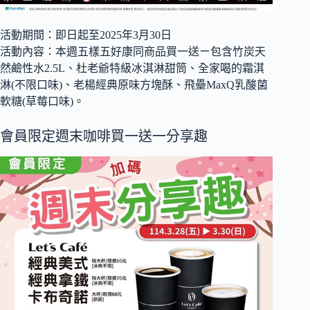
活動期間：即日起至2025年3月30日
活動內容：本週五樣五好康同商品買一送ㄧ包含竹炭天
然鹼性水2.5L、杜老爺特級冰淇淋甜筒、全家喝的霜淇
淋(不限口味)、老楊經典原味方塊酥、飛壘MaxQ乳酸菌
軟糖(草莓口味)。
會員限定週末咖啡買一送一分享趣