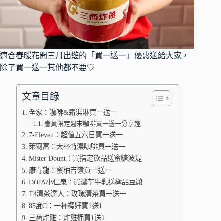
適合春暖花開三月出遊的「買一送一」優惠送給大家，
除了買一送一其他都不要♡
文章目錄
全家：咖啡&霜淇淋買一送一
會員限定週末咖啡買一送一分享趣
7-Eleven：超值五六日買一送一
萊爾富：大杯特濃咖啡買一送一
Mister Dount：買指定飲品送蜜糖波堤
康青龍：蜜柚吉嶺買一送一
DOJA小仁泉：買濃芋牛乳送極品豆漿
T4清茶達人：玫瑰清茶買一送一
85度C：一杯檸好買1送1
三商炸雞：炸雞桶買1送1