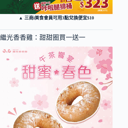
▲ 三商i美食會員可用3點兌換便宜$10
繼光香香雞：甜甜圈買一送一