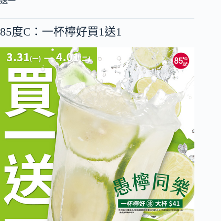
送一
85度C：一杯檸好買1送1