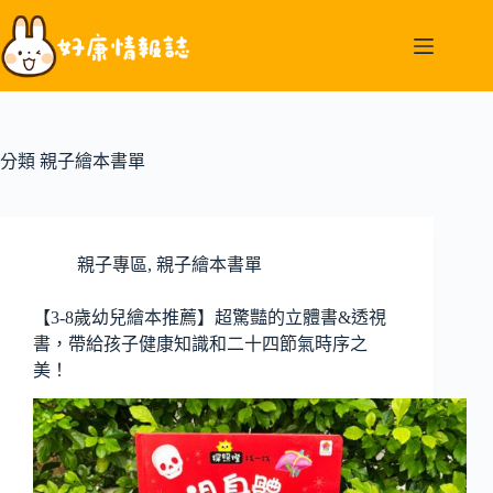
跳
至
主
要
內
容
分類
親子繪本書單
親子專區
,
親子繪本書單
【3-8歲幼兒繪本推薦】超驚豔的立體書&透視
書，帶給孩子健康知識和二十四節氣時序之
美！