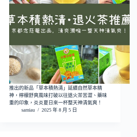
推出的新品「草本積熱清」延續自然草本精
神，檸檬舒爽風味打破以往退火茶苦澀、藥味
重的印象，炎炎夏日來一杯整天神清氣爽！
samiau
2025 年 8 月 5 日