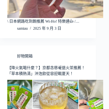
\ 日本網路吃到飽推薦 Wi-Ho! 特樂通👍 /…
samiau
2025 年 9 月 3 日
好物開箱
【降火氣喝什麼？】京都念慈菴退火茶推薦！
「草本積熱清」沖泡飲從容迎戰夏天！