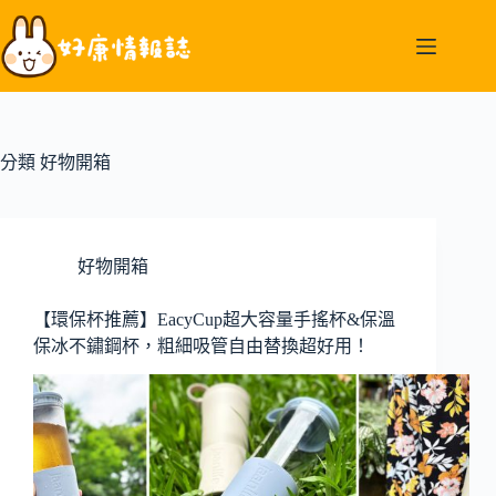
跳
至
主
要
內
容
分類
好物開箱
好物開箱
【環保杯推薦】EacyCup超大容量手搖杯&保溫
保冰不鏽鋼杯，粗細吸管自由替換超好用！