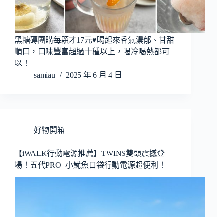
黑糖磚團購每顆才17元♥喝起來香氣濃郁、甘甜
順口，口味豐富超過十種以上，喝冷喝熱都可
以！
samiau
2025 年 6 月 4 日
好物開箱
【iWALK行動電源推薦】TWINS雙頭震撼登
場！五代PRO+小魷魚口袋行動電源超便利！