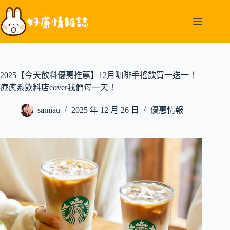
跳
至
主
要
內
容
2025【今天飲料優惠推薦】12月咖啡手搖飲買一送一！
療癒系飲料店cover我們每一天！
samiau
2025 年 12 月 26 日
優惠情報