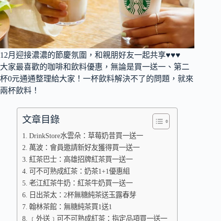
12月迎接濃濃的節慶氛圍，和親朋好友一起共享♥♥♥
大家最喜歡的咖啡和飲料優惠，無論是買一送一、第二
杯0元通通整理給大家！一杯飲料解決不了的問題，就來
兩杯飲料！
文章目錄
DrinkStore水雲朵：草莓奶昔買一送一
萬波：會員邀請新好友獲得買一送一
紅茶巴士：高雄招牌紅茶買一送一
可不可熟成紅茶：奶茶1+1優惠組
老江紅茶牛奶：紅茶牛奶買一送一
日出茶太：2杯無糖純茶送玉露春芽
翰林茶館：無糖純茶買1送1
﹝外送﹞可不可熟成紅茶：指定品項買一送一