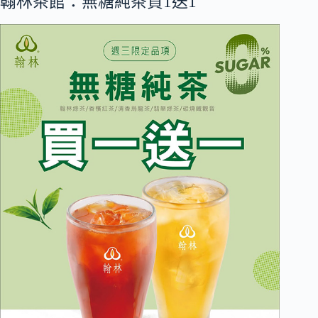
翰林茶館：無糖純茶買1送1