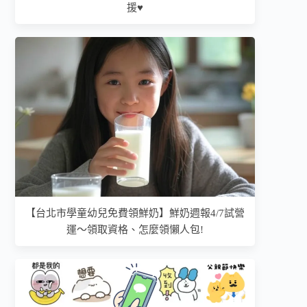
援♥
【台北市學童幼兒免費領鮮奶】鮮奶週報4/7試營
運～領取資格、怎麼領懶人包!