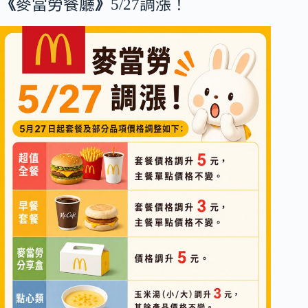
《
麥當勞餐廳
》
5/27調漲！