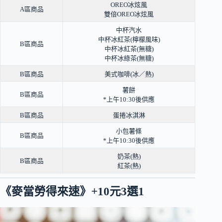
OREO冰炫風
A區商品
雙倍OREO冰炫風
中杯汽水
中杯冰紅茶(檸檬風味)
B區商品
中杯冰紅茶(無糖)
中杯冰綠茶(無糖)
B區商品
美式咖啡(冰／熱)
薯餅
B區商品
*上午10:30後供應
B區商品
蛋捲冰淇淋
小包薯條
B區商品
*上午10:30後供應
奶茶(熱)
B區商品
紅茶(熱)
《麥當勞
得來速
》+10元3選1