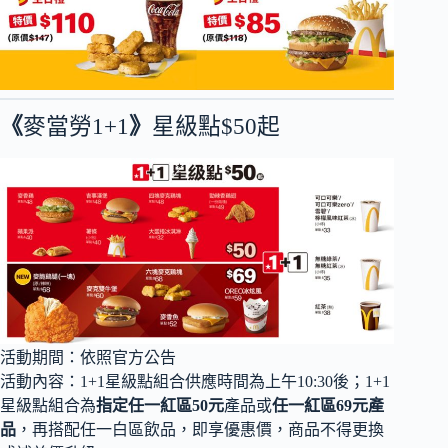
《
麥當勞1+1
》
星級點$50起
活動期間：依照官方公告
活動內容：1+1星級點組合供應時間為上午10:30後；1+1
星級點組合為
指定任一紅區50元
產品或
任一紅區69元產
品
，再搭配任一白區飲品，即享優惠價，商品不得更換