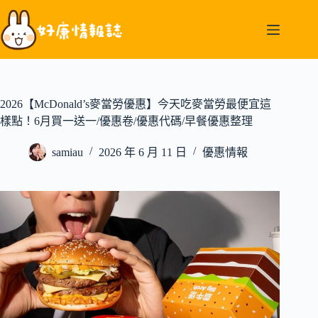
跳
至
主
要
內
容
2026【McDonald’s麥當勞優惠】今天吃麥當勞最便宜這
樣點！6月買一送一/優惠卷/優惠代碼/早餐優惠整理
samiau
2026 年 6 月 11 日
優惠情報