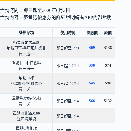
活動時間：即日起至2026年6月2日
活動內容：麥當勞優惠券的詳細說明請看APP內部說明
餐點品項
使用時間
特惠價
原價
奶昔限定店專屬
$69
$
138
單點草莓/香草風味奶昔
即日起至6/20
買一送一
單點$38中杯飲料
$38
$
74
即日起至6/14
買一送一
單點中杯
$45
$90
無糖紅茶/無糖綠茶
即日起至6/14
買一送一
單點焦糖奶茶(冰)
$66
$
132
即日起至6/14
買一送一
單點消費滿$100
–
–
即日起至6/14
送四塊雞塊
單點6塊雞塊
–
–
即日起至6/14