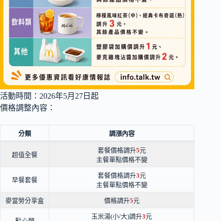
活動時間：2026年5月27日起
價格調整內容：
分類
調漲內容
套餐價格調升
5
元
超值全餐
主餐單點價格不變
套餐價格調升
3
元
早餐套餐
主餐單點價格不變
麥當勞分享盒
價格調升
5
元
玉米湯(小/大)調升
3
元
點心類