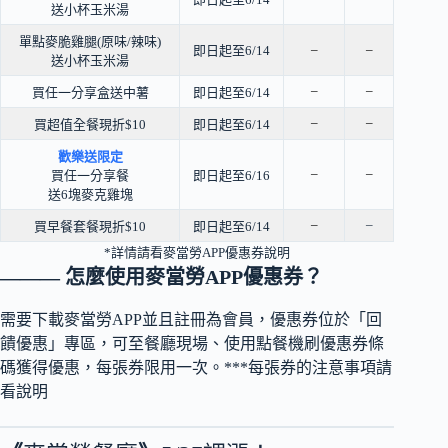
送小杯玉米湯
單點麥脆雞腿(原味/辣味)
–
–
即日起至6/14
送小杯玉米湯
–
–
買任一分享盒送中薯
即日起至6/14
–
–
買超值全餐現折$10
即日起至6/14
歡樂送限定
–
–
買任一分享餐
即日起至6/16
送6塊麥克雞塊
–
–
買早餐套餐現折$10
即日起至6/14
*詳情請看麥當勞APP優惠券說明
——— 怎麼使用麥當勞APP優惠券？
需要下載麥當勞APP並且註冊為會員，優惠券位於「回
饋優惠」專區，可至餐廳現場、使用點餐機刷優惠券條
碼獲得優惠，每張券限用一次。***每張券的注意事項請
看說明