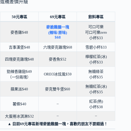
或補差價升級
50元專區
69元專區
飲料專區
可口可樂
麥脆雞腿一塊
麥香雞$48
可口可樂zero
(辣味/原味)
$68
小杯$33
吉事漢堡$48
六塊麥克雞塊$68
雪碧小杯$33
檸檬紅茶(冰)
四塊麥克雞塊$48
麥香魚$52
小杯$33
勁辣香雞翅$49
無糖綠茶
OREO冰炫風$59
（一份兩塊）
小杯$35
無糖紅茶(冰)
蘋果派$40
麥克雙牛堡$60
小杯$35
紅茶(熱)
–
薯條$40
小杯$38
–
–
大蛋捲冰淇淋$32
▲ 目前69元專區新增麥脆雞腿一塊，喜歡的朋友不要錯過！