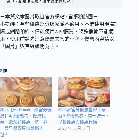
機車、腳踏車駕駛人使用得來速服務！
－本篇文章圖片取自官方網站 / 官網粉絲團－
小提醒：有些優惠部分店家並不適用、不能使用現場訂
購或網路預約、僅能使用APP購買、特殊假期不能使
用，使用前請先注意優惠文案的小字，優惠內容請以
「圖片」與官網說明為主。
相關
2025【McDonald’s麥當勞優
2026麥當勞優惠整理｜最
惠】4月優惠卷、優惠代
新APP優惠券、買一送一、
碼、歡樂送優惠、買一送
早餐優惠與優惠代碼
一與早餐優惠無敵懶人
2026 年 8 月 3 日
包！