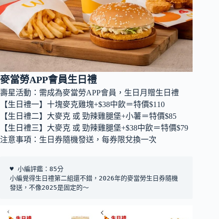
麥當勞APP會員生日禮
壽星活動：需成為麥當勞APP會員，生日月贈生日禮
【生日禮一】十塊麥克雞塊+$38中飲＝特價$110
【生日禮二】大麥克 或 勁辣雞腿堡+小薯＝特價$85
【生日禮三】大麥克 或 勁辣雞腿堡+$38中飲＝特價$79
注意事項：生日券隨機發送，每券限兌換一次
♥ 小編評鑑：85分
小編覺得生日禮第二組還不錯，2026年的麥當勞生日券隨機
發送，不像2025是固定的～