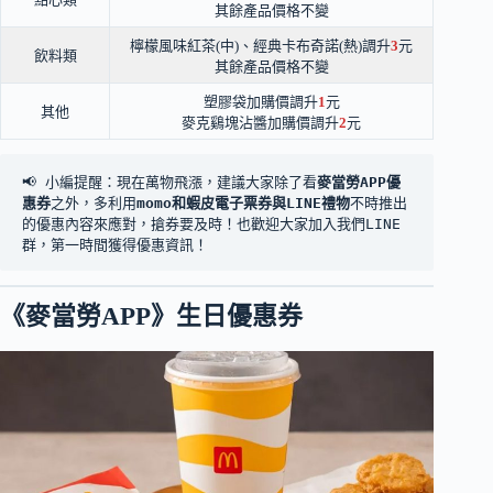
其餘產品價格不變
檸檬風味紅茶(中)、經典卡布奇諾(熱)調升
3
元
飲料類
其餘產品價格不變
塑膠袋加購價調升
1
元
其他
麥克鷄塊沾醬加購價調升
2
元
📢 小編提醒：現在萬物飛漲，建議大家除了看
麥當勞APP優
惠券
之外，多利用
momo和蝦皮電子票券與LINE禮物
不時推出
的優惠內容來應對，搶券要及時！也歡迎大家加入我們LINE
群，第一時間獲得優惠資訊！
《
麥當勞APP
》
生日優惠券