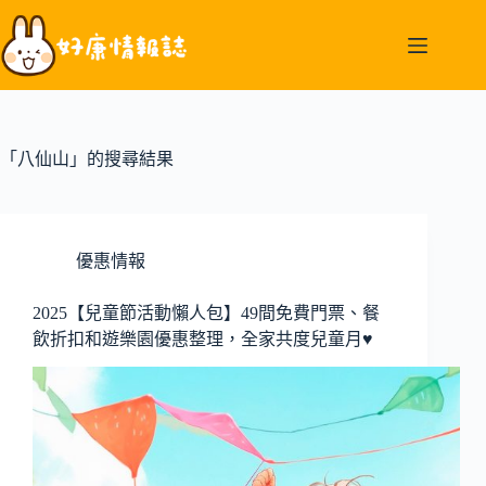
跳
至
主
要
內
容
「八仙山」的搜尋結果
優惠情報
2025【兒童節活動懶人包】49間免費門票、餐
飲折扣和遊樂園優惠整理，全家共度兒童月♥