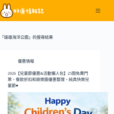
跳
至
主
要
內
容
「遠雄海洋公園」的搜尋結果
優惠情報
2026【兒童節優惠&活動懶人包】25間免費門
票、餐飲折扣和遊樂園優惠整理，純真快樂兒
童節♥