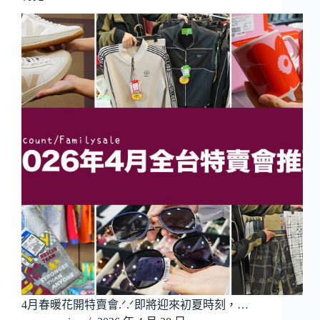
4月春暖花開特賣會.ᐟ.ᐟ即將迎來初夏時刻，…