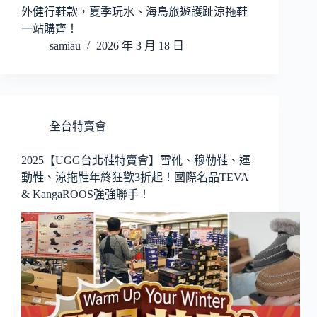
外健行鞋款，夏季玩水、海島旅遊護趾涼拖鞋
一站購齊！
samiau
2026 年 3 月 18 日
全台特賣會
2025【UGG台北鞋特賣會】雪靴、穆勒鞋、運
動鞋、涼拖鞋年終狂歡3折起！國際名品TEVA
& KangaROOS強強聯手！