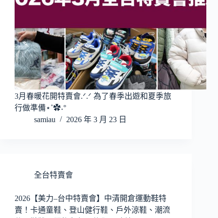
3月春暖花開特賣會.ᐟ.ᐟ 為了春季出遊和夏季旅
行做準備⋆˚✿˖°
samiau
2026 年 3 月 23 日
全台特賣會
2026【美力–台中特賣會】中清開倉運動鞋特
賣！卡通童鞋、登山健行鞋、戶外涼鞋、潮流