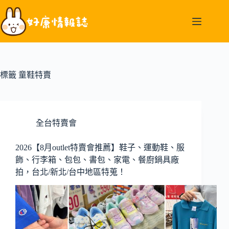
跳
至
主
要
內
容
標籤
童鞋特賣
全台特賣會
2026【8月outlet特賣會推薦】鞋子、運動鞋、服
飾、行李箱、包包、書包、家電、餐廚鍋具廠
拍，台北/新北/台中地區特蒐！