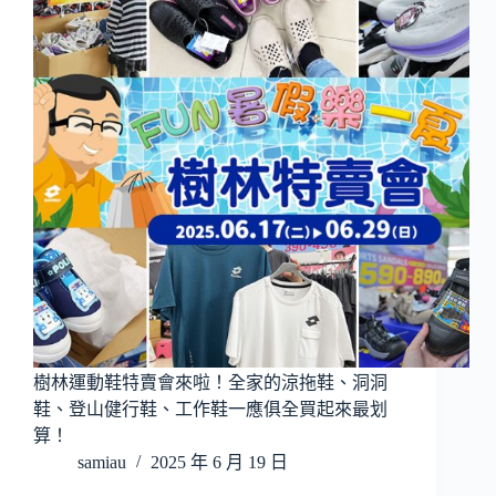
樹林運動鞋特賣會來啦！全家的涼拖鞋、洞洞
鞋、登山健行鞋、工作鞋一應俱全買起來最划
算！
samiau
2025 年 6 月 19 日