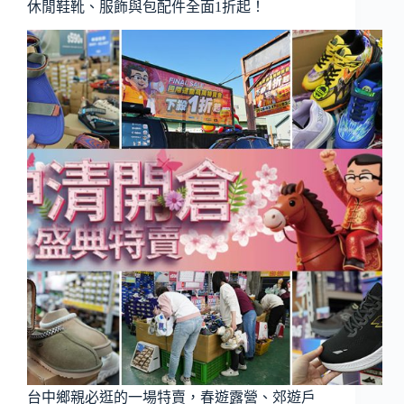
休閒鞋靴、服飾與包配件全面1折起！
台中鄉親必逛的一場特賣，春遊露營、郊遊戶