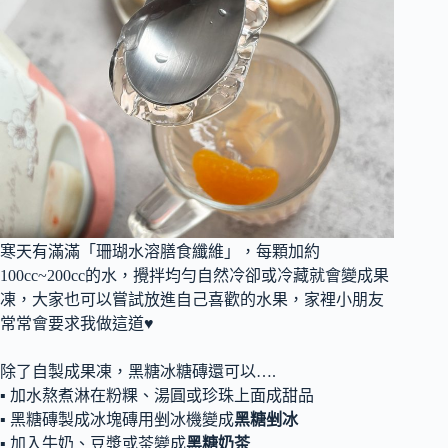
寒天有滿滿「珊瑚水溶膳食纖維」，每顆加約
100cc~200cc的水，攪拌均勻自然冷卻或冷藏就會變成果
凍，大家也可以嘗試放進自己喜歡的水果，家裡小朋友
常常會要求我做這道♥
除了自製成果凍，黑糖冰糖磚還可以….
▪ 加水熬煮淋在粉粿、湯圓或珍珠上面成甜品
▪ 黑糖磚製成冰塊磚用剉冰機變成
黑糖剉冰
▪ 加入牛奶、豆漿或茶變成
黑糖奶茶