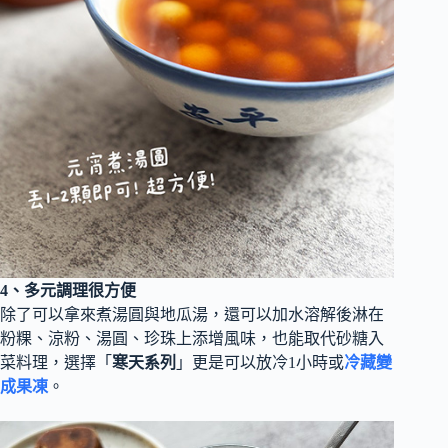
4、多元調理很方便
除了可以拿來煮湯圓與地瓜湯，還可以加水溶解後淋在
粉粿、涼粉、湯圓、珍珠上添增風味，也能取代砂糖入
菜料理，選擇「
寒天系列
」更是可以放冷1小時或
冷藏變
成果凍
。