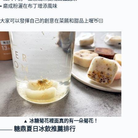
▪ 磨成粉灑在布丁增添風味
大家可以發揮自己的創意在菜餚和甜品上喔👋🏻
▲ 冰糖菊花裡面真的有一朵菊花！
—— 糖鼎夏日冰飲推薦排行