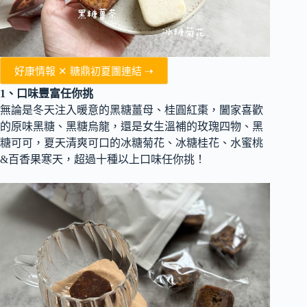
好康情報 ✕ 糖鼎初夏團連結 ⇢
1、口味豐富任你挑
無論是冬天注入暖意的黑糖薑母、桂圓紅棗，闔家喜歡
的原味黑糖、黑糖烏龍，還是女生溫補的玫瑰四物、黑
糖可可，夏天清爽可口的冰糖菊花、冰糖桂花、水蜜桃
&百香果寒天，超過十種以上口味任你挑！