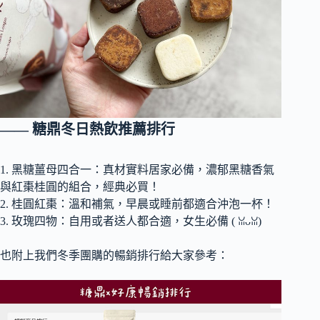
—— 糖鼎冬日熱飲推薦排行
1. 黑糖薑母四合一：真材實料居家必備，濃郁黑糖香氣
與紅棗桂圓的組合，經典必買！
2. 桂圓紅棗：溫和補氣，早晨或睡前都適合沖泡一杯！
3. 玫瑰四物：自用或者送人都合適，女生必備 ( ꈍᴗꈍ)
也附上我們冬季團購的暢銷排行給大家參考：