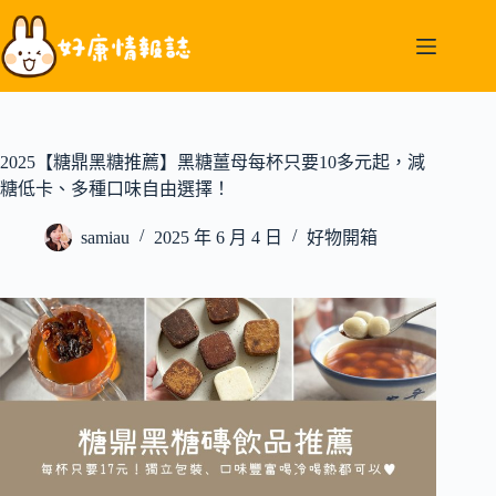
跳
至
主
要
內
容
2025【糖鼎黑糖推薦】黑糖薑母每杯只要10多元起，減
糖低卡、多種口味自由選擇！
samiau
2025 年 6 月 4 日
好物開箱