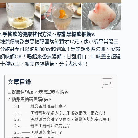
\ 手搖飲的健康替代方法～糖鼎黑糖飲推薦♥/
糖鼎傳統熬煮黑糖磚團購每顆才17元，像小編平常喝三
分甜甚至可以泡到800cc超划算！無論想要煮湯圓、菜餚
調味都OK！喝起來香氣濃郁、甘甜順口，口味豐富超過
十種以上，獨立包裝攜帶、分享都便利！
文章目錄
好康情報誌 × 糖鼎黑糖團購🔥
糖鼎黑糖磚團購Q&A
—— 糖鼎黑糖磚是什麼？
—— 黑糖磚熱量多少？比手搖飲更低、更安心！
—— 黑糖磚適合誰？孕媽咪、銀髮族都能安心喝！
—— 糖鼎黑糖磚沖泡方式？
—— 黑糖磚怎麼保存？