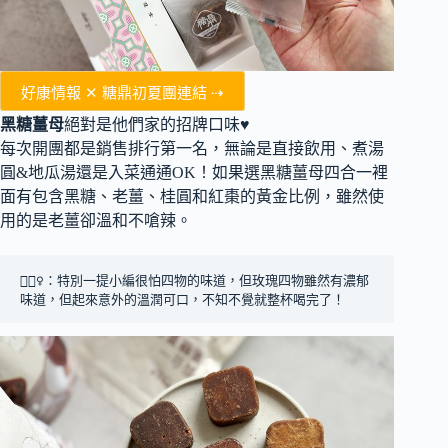
好康情報 ✕ 糖鼎初夏團連結 ⇢
黑糖薑母
絕對是他們家的招牌口味♥
每次開團都是銷售排行第一名，無論是直接飲用、煮湯
圓&地瓜湯還是入菜通通OK！如果選黑糖薑母四合一裡
面有包含黑糖、老薑、桂圓和紅棗的黃金比例，雖然使
用的是老薑卻溫和不嗆辣。
🙋🏻‍♀️：特別一提小編很怕四物的味道，但玫瑰四物雖然有濃郁
味道，但起來意外的溫潤可口，不知不覺就整杯喝完了！