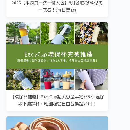
2026【本週買一送一懶人包】8月餐廳/飲料優惠
一次看！(每日更新)
【環保杯推薦】EacyCup超大容量手搖杯&保溫保
冰不鏽鋼杯，粗細吸管自由替換超好用！