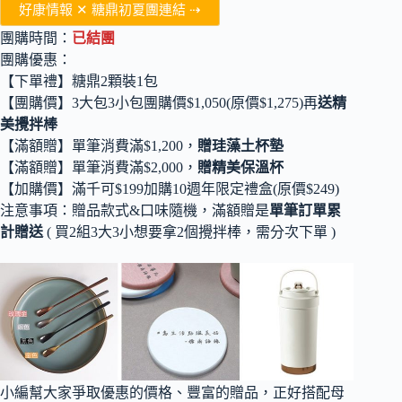
好康情報 ✕ 糖鼎初夏團連結 ⇢
團購時間：
已結團
團購優惠：
【下單禮】糖鼎2顆裝1包
【團購價】3大包3小包團購價$1,050(原價$1,275)再
送精
美攪拌棒
【滿額贈】單筆消費滿$1,200，
贈珪藻土杯墊
【滿額贈】單筆消費滿$2,000，
贈精美保溫杯
【加購價】滿千可$199加購10週年限定禮盒(原價$249)
注意事項：贈品款式&口味隨機，滿額贈是
單筆訂單累
計贈送
( 買2組3大3小想要拿2個攪拌棒，需分次下單 )
小編幫大家爭取優惠的價格、豐富的贈品，正好搭配母