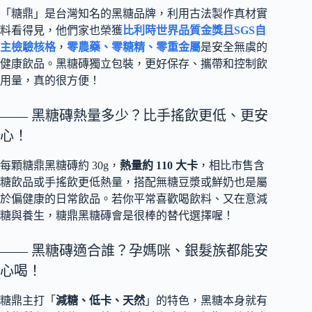
「糖鼎」是台灣知名的黑糖品牌，利用古法製作真材實
料看得見，他們家也榮獲
比利時世界品質金獎且SGS自
主檢驗核格
，
零農藥、零糖精、零重金屬
是安全無虞的
健康飲品。黑糖磚獨立包裝，更好保存、攜帶和控制飲
用量，真的很方便！
—— 黑糖磚熱量多少？比手搖飲更低、更安
心！
每顆糖鼎黑糖磚約 30g，
熱量約 110 大卡
，相比市售含
糖飲品或手搖飲更低熱量，搭配無糖豆漿或鮮奶也是屬
於偏健康的日常飲品。若你平常喜歡喝飲料、又在意減
糖與養生，糖鼎黑糖磚會是很棒的替代選擇喔！
—— 黑糖磚適合誰？孕媽咪、銀髮族都能安
心喝！
糖鼎主打「
減糖、低卡、天然
」的特色，黑糖本身就有