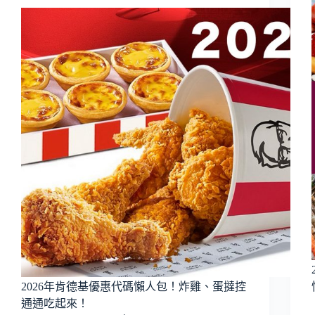
2026年肯德基優惠代碼懶人包！炸雞、蛋撻控
通通吃起來！