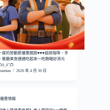
一度的勞動節優惠開跑♥♥♥超商咖啡、手
、餐廳美食通通吃起來～吃飽喝好添元
ò_óˇ)ᕤ
samiau
2026 年 4 月 30 日
優惠情報