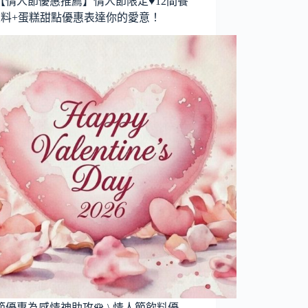
26【情人節優惠推薦】情人節限定♥12間餐
飲料+蛋糕甜點優惠表達你的愛意！
節優惠為感情神助攻🌹 \ 情人節飲料優…