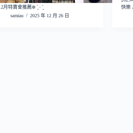
12月特賣會推薦❄️ ´͈ ᵕ `͈
快樂 
samiau
2025 年 12 月 26 日