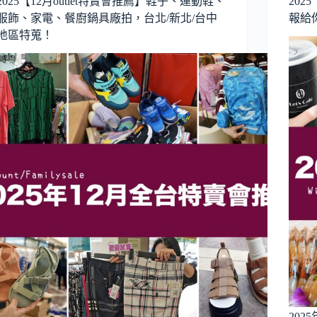
2025【12月outlet特賣會推薦】鞋子、運動鞋、
20
服飾、家電、餐廚鍋具廠拍，台北/新北/台中
報給
地區特蒐！
20