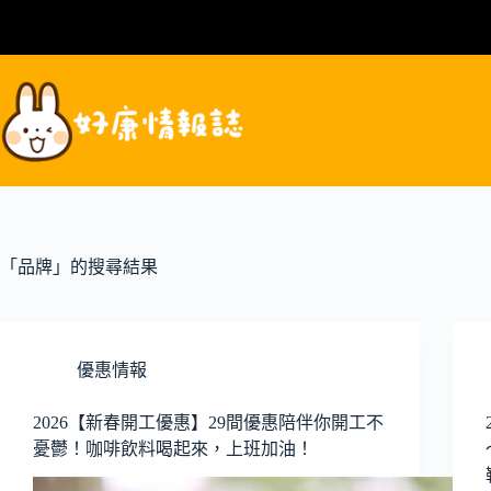
跳
至
主
要
內
容
「品牌」的搜尋結果
優惠情報
2026【新春開工優惠】29間優惠陪伴你開工不
憂鬱！咖啡飲料喝起來，上班加油！