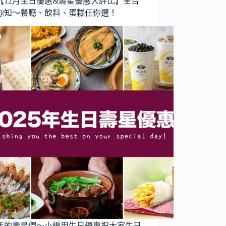
25【12月生日優惠&壽星優惠大評比】全台
你知～餐廳、飲料、蛋糕任你選！
25年的壽星們～小編用生日優惠祝大家生日