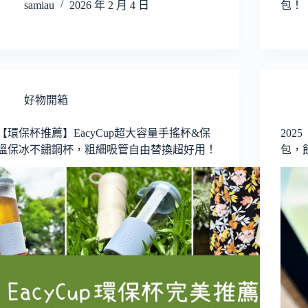
samiau
2026 年 2 月 4 日
包！
好物開箱
【環保杯推薦】EacyCup超大容量手搖杯&保
20
溫保冰不鏽鋼杯，粗細吸管自由替換超好用！
包，