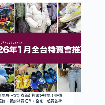
新氣象～穿新衣新鞋迎來好運氣！運動
服飾、餐廚特賣旺季，全家一起買省荷