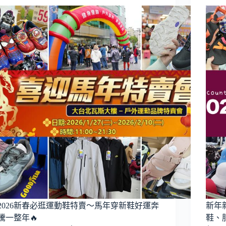
2026新春必逛運動鞋特賣～馬年穿新鞋好運奔
新年
騰一整年🔥
鞋、