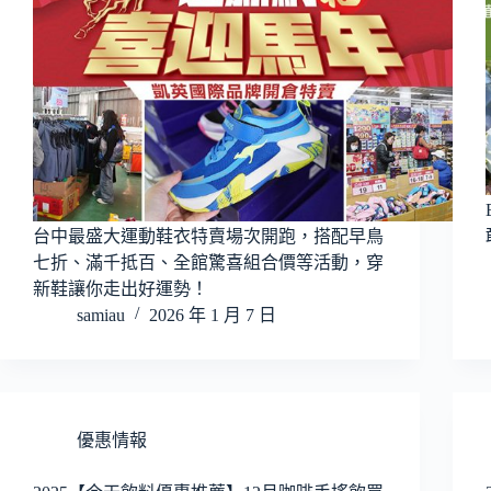
台中最盛大運動鞋衣特賣場次開跑，搭配早鳥
七折、滿千抵百、全館驚喜組合價等活動，穿
新鞋讓你走出好運勢！
samiau
2026 年 1 月 7 日
優惠情報