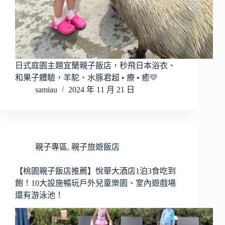
日式庭園主題宜蘭親子飯店，秒飛日本浴衣、
和果子體驗，羊駝、水豚君超 • 療 • 癒💛
samiau
2024 年 11 月 21 日
親子專區
,
親子旅遊飯店
【桃園親子飯店推薦】悅華大酒店1泊3食吃到
飽！10大設施暢玩戶外兒童樂園、室內遊戲場
還有游泳池！