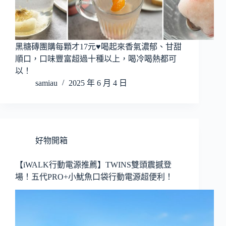
黑糖磚團購每顆才17元♥喝起來香氣濃郁、甘甜
順口，口味豐富超過十種以上，喝冷喝熱都可
以！
samiau
2025 年 6 月 4 日
好物開箱
【iWALK行動電源推薦】TWINS雙頭震撼登
場！五代PRO+小魷魚口袋行動電源超便利！