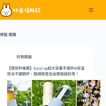
跳
至
主
要
內
容
標籤
團購
好物開箱
【環保杯推薦】EacyCup超大容量手搖杯&保溫
保冰不鏽鋼杯，粗細吸管自由替換超好用！